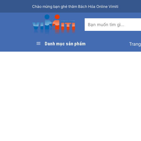
Bỏ
Chào mừng bạn ghé thăm Bách Hóa Online Vimiti
qua
nội
Tìm
dung
kiếm:
Danh mục sản phẩm
Trang