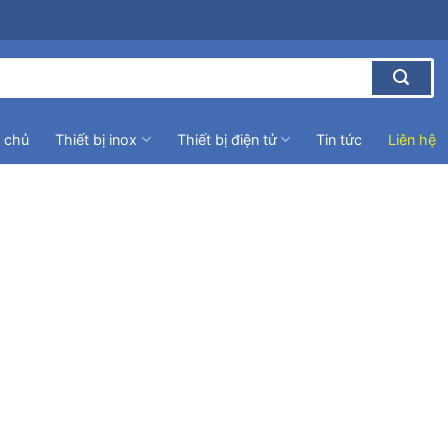
 chủ
Thiết bị inox
Thiết bị điện tử
Tin tức
Liên hệ