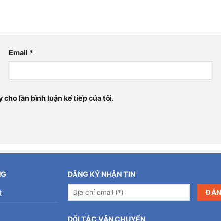
Email
*
 cho lần bình luận kế tiếp của tôi.
NG
ĐĂNG KÝ NHẬN TIN
t
ĐỐI TÁC VẬN CHUYỂN