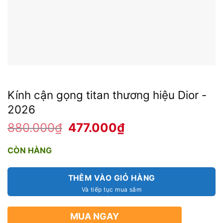
Kính cận gọng titan thương hiệu Dior -
2026
880.000
₫
Giá
477.000
₫
Giá
gốc
hiện
là:
tại
880.000₫.
là:
CÒN HÀNG
477.000₫.
THÊM VÀO GIỎ HÀNG
MUA NGAY