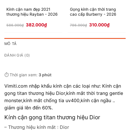
Kính cận nam đẹp 2021
Gọng kính cận thời trang
thương hiệu Rayban - 2026
cao cấp Burberry - 2026
Giá
Giá
Giá
Giá
382.000
₫
310.000
₫
586.000
₫
786.000
₫
gốc
hiện
gốc
hiện
là:
tại
là:
tại
586.000₫.
là:
786.000₫.
là:
382.000₫.
310.000₫.
MÔ TẢ
ĐÁNH GIÁ (0)
⏱️ Thời gian xem:
3 phút
Vimiti.com nhập khẩu kính cận các loại như: Kính cận
gọng titan thương hiệu Dior,kính mắt thời trang gentle
monster,kính mắt chống tia uv400,kính cận ngầu ..
giảm giá lên đến 60%.
Kính cận gọng titan thương hiệu Dior
– Thương hiệu kính mắt : Dior