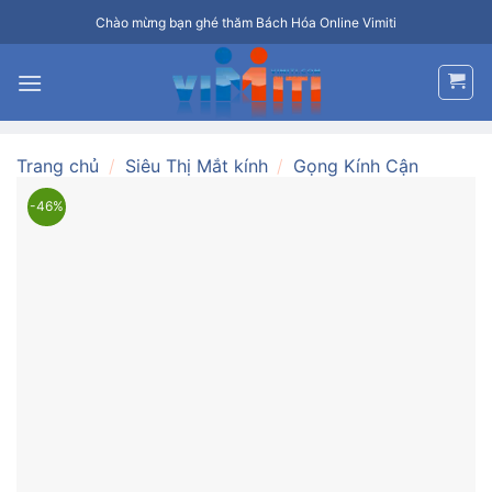
Bỏ
Chào mừng bạn ghé thăm Bách Hóa Online Vimiti
qua
nội
dung
Trang chủ
/
Siêu Thị Mắt kính
/
Gọng Kính Cận
-46%