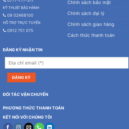
0777-777-317
Chính sách bảo mật
KỸ THUẬT BẢO HÀNH
Chính sách đại lý
09 02468100
HỖ TRỢ TRỰC TUYẾN
Chính sách giao hàng
0912 751 075
Cách thức thanh toán
ĐĂNG KÝ NHẬN TIN
ĐỐI TÁC VẬN CHUYỂN
PHƯƠNG THỨC THANH TOÁN
KẾT NỐI VỚI CHÚNG TÔI