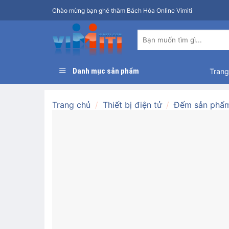
Bỏ
Chào mừng bạn ghé thăm Bách Hóa Online Vimiti
qua
nội
Tìm
dung
kiếm:
Danh mục sản phẩm
Trang
Trang chủ
/
Thiết bị điện tử
/
Đếm sản phẩ