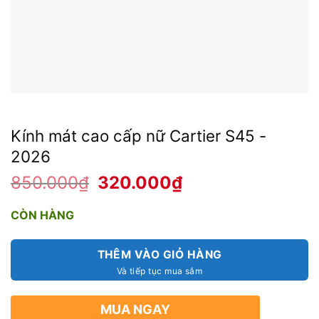
Kính mát cao cấp nữ Cartier S45 -
2026
850.000
₫
Giá
320.000
₫
Giá
gốc
hiện
là:
tại
850.000₫.
là:
CÒN HÀNG
320.000₫.
THÊM VÀO GIỎ HÀNG
MUA NGAY