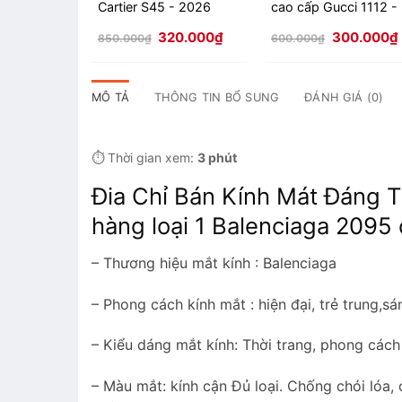
Cartier S45 - 2026
cao cấp Gucci 1112 -
2026
Giá
Giá
Giá
320.000
₫
300.000
₫
850.000
₫
600.000
₫
gốc
hiện
gốc
là:
tại
là:
850.000₫.
là:
600.000₫.
l
320.000₫.
MÔ TẢ
THÔNG TIN BỔ SUNG
ĐÁNH GIÁ (0)
⏱️ Thời gian xem:
3 phút
Đia Chỉ Bán Kính Mát Đáng Ti
hàng loại 1 Balenciaga 2095
– Thương hiệu mắt kính : Balenciaga
– Phong cách kính mắt : hiện đại, trẻ trung,sá
– Kiểu dáng mắt kính: Thời trang, phong cách
– Màu mắt: kính cận Đủ loại. Chống chói lóa,