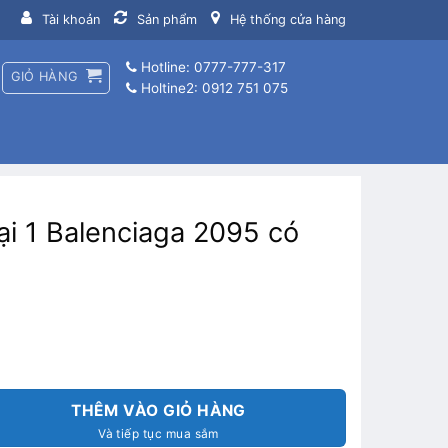
Tài khoản
Sản phẩm
Hệ thống cửa hàng
Hotline: 0777-777-317
GIỎ HÀNG
Holtine2: 0912 751 075
ại 1 Balenciaga 2095 có
THÊM VÀO GIỎ HÀNG