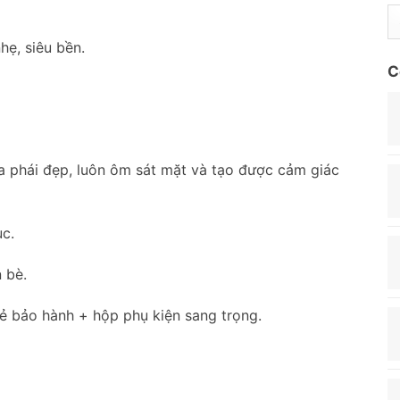
hẹ, siêu bền.
C
a phái đẹp, luôn ôm sát mặt và tạo được cảm giác
ục.
 bè.
hẻ bảo hành + hộp phụ kiện sang trọng.