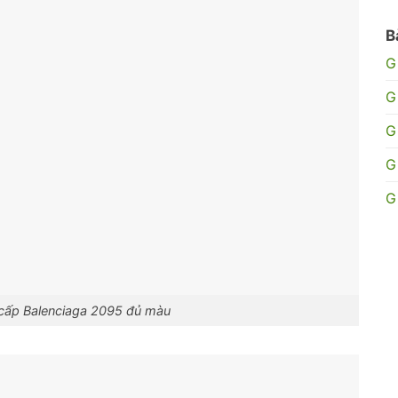
B
G
G
G
G
G
o cấp Balenciaga 2095 đủ màu