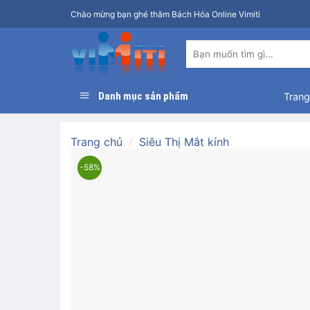
Bỏ
Chào mừng bạn ghé thăm Bách Hóa Online Vimiti
qua
nội
Tìm
dung
kiếm:
Danh mục sản phẩm
Trang
Trang chủ
/
Siêu Thị Mắt kính
-58%