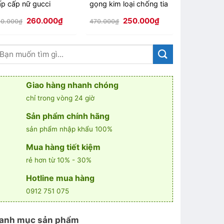
ấp cấp nữ gucci
gọng kim loại chống tia
2026
3013 - 2026
uv 5037-s42 - 2026
Giá
Giá
Giá
Giá
G
260.000
₫
250.000
₫
50.000
₫
470.000
₫
988.000
₫
gốc
hiện
gốc
hiện
là:
tại
là:
tại
l
750.000₫.
là:
470.000₫.
là:
9
.
260.000₫.
250.000₫.
Giao hàng nhanh chóng
chỉ trong vòng 24 giờ
Sản phẩm chính hãng
sản phẩm nhập khẩu 100%
Mua hàng tiết kiệm
rẻ hơn từ 10% - 30%
Hotline mua hàng
0912 751 075
anh mục sản phẩm