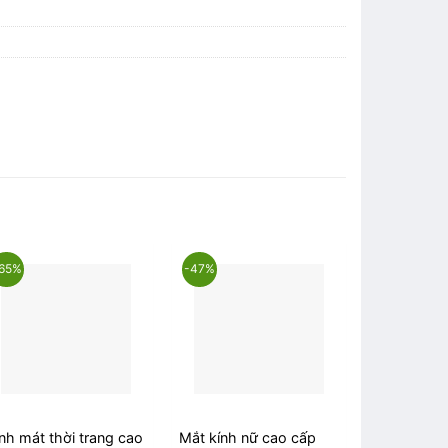
65%
-47%
-61%
nh mát thời trang cao
Mắt kính nữ cao cấp
Mắt kính C