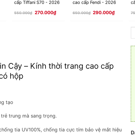
cấp Tiffani S70 - 2026
cao cấp Fendi - 2026
c
p
Giá
Giá
Giá
Giá
Giá
270.000
₫
290.000
₫
550.000
₫
650.000
₫
7
hiện
gốc
hiện
gốc
hiện
tại
là:
tại
là:
tại
à:
550.000₫.
là:
650.000₫.
là:
300.000₫.
270.000₫.
290.000₫
n Cậy – Kính thời trang cao cấp
 có hộp
ng tạo
 trẻ trung mà sang trọng.
 chống tia UV100%, chống tia cực tím bảo vệ mắt hiệu
D