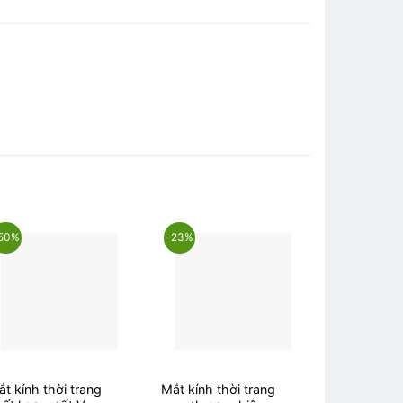
50%
-23%
-51%
t kính thời trang
Mắt kính thời trang
Mắt kính R