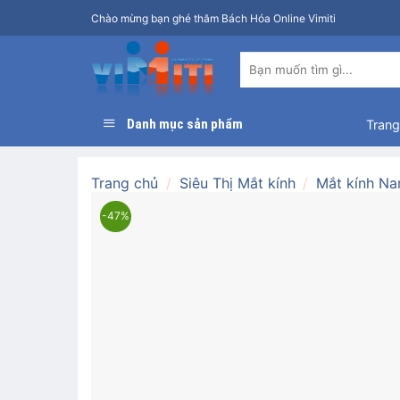
Bỏ
Chào mừng bạn ghé thăm Bách Hóa Online Vimiti
qua
nội
Tìm
dung
kiếm:
Danh mục sản phẩm
Trang
Trang chủ
/
Siêu Thị Mắt kính
/
Mắt kính N
-47%