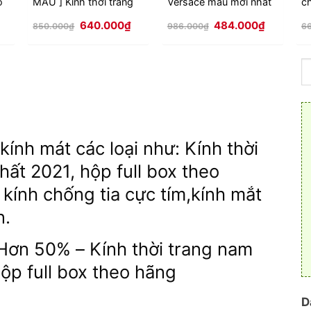
o
MÀU ] Kính thời trang
Versace mẫu mới nhất
c
đi đêm dành cho Nam
2021 - 2026
9
Giá
Giá
Giá
Giá
Giá
640.000
₫
484.000
₫
Audi phiên bản mới
h
850.000
₫
986.000
₫
6
hiện
gốc
hiện
gốc
hiện
2021 - 2026
ại
là:
tại
là:
tại
à:
850.000₫.
là:
986.000₫.
là:
390.000₫.
640.000₫.
484.000₫
kính mát các loại như: Kính thời
ất 2021, hộp full box theo
 kính chống tia cực tím,kính mắt
n.
Hơn 50% – Kính thời trang nam
ộp full box theo hãng
D