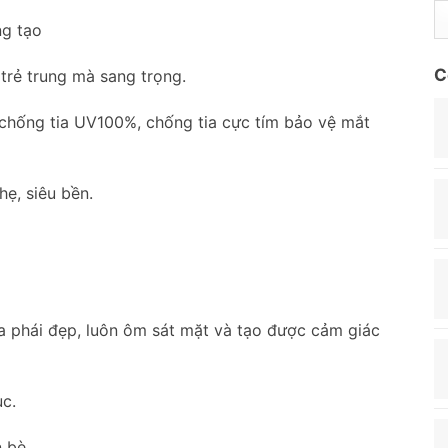
ng tạo
C
 trẻ trung mà sang trọng.
, chống tia UV100%, chống tia cực tím bảo vệ mắt
hẹ, siêu bền.
a phái đẹp, luôn ôm sát mặt và tạo được cảm giác
ục.
 bè.