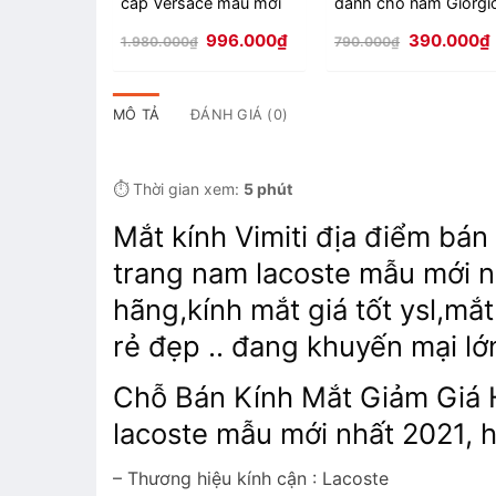
cấp Versace mẫu mới
dành cho nam Giorgi
nhất 2021 - 2026
Armani - 2026
Giá
Giá
Giá
996.000
₫
390.000
₫
1.980.000
₫
790.000
₫
gốc
hiện
gốc
là:
tại
là:
t
1.980.000₫.
là:
790.000₫.
l
996.000₫.
MÔ TẢ
ĐÁNH GIÁ (0)
⏱️ Thời gian xem:
5 phút
Mắt kính Vimiti địa điểm bán 
trang nam lacoste mẫu mới nh
hãng,kính mắt giá tốt ysl,mắt
rẻ đẹp .. đang khuyến mại lớ
Chỗ Bán Kính Mắt Giảm Giá 
lacoste mẫu mới nhất 2021, h
– Thương hiệu kính cận : Lacoste