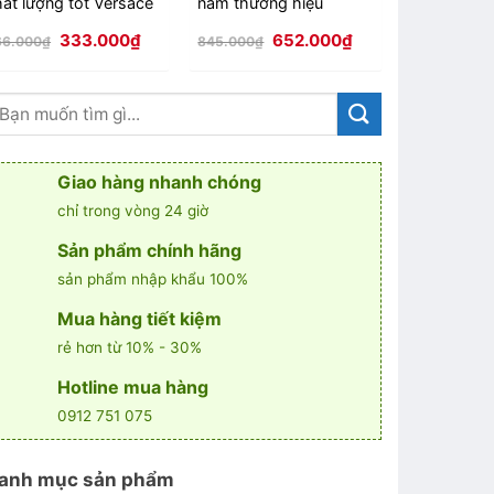
hất lượng tốt Versace
nam thương hiệu
- 2026
421, đủ màu, bảo
Cartier - 2026
Giá
Giá
Giá
Giá
G
333.000
₫
652.000
₫
ành 1 năm - 2026
66.000
₫
845.000
₫
790.000
₫
gốc
hiện
gốc
hiện
g
là:
tại
là:
tại
l
666.000₫.
là:
845.000₫.
là:
7
.
333.000₫.
652.000₫.
Giao hàng nhanh chóng
chỉ trong vòng 24 giờ
Sản phẩm chính hãng
sản phẩm nhập khẩu 100%
Mua hàng tiết kiệm
rẻ hơn từ 10% - 30%
Hotline mua hàng
0912 751 075
anh mục sản phẩm