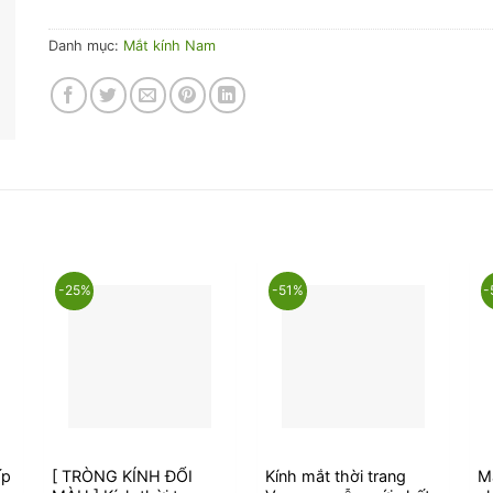
Danh mục:
Mắt kính Nam
-25%
-51%
-
ấp
[ TRÒNG KÍNH ĐỔI
Kính mắt thời trang
Mắ