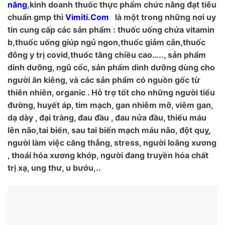
năng
,kinh doanh thuốc thực phẩm chức năng đạt tiêu
chuẩn gmp thì
Vimiti.Com
là một trong những nơi uy
tín cung cấp các sản phẩm : thuốc uống chứa vitamin
b,thuốc uống giúp ngủ ngon,thuốc giảm cân,thuốc
đông y trị covid,thuốc tăng chiều cao….., sản phẩm
dinh dưỡng, ngũ cốc, sản phẩm dinh dưỡng dùng cho
người ăn kiêng, và các sản phẩm có nguồn gốc từ
thiên nhiên, organic . Hỗ trợ tốt cho những người tiểu
đường, huyết áp, tim mạch, gan nhiễm mỡ, viêm gan,
dạ dày , đại tràng, đau đầu , đau nửa đầu, thiếu máu
lên não,tai biến, sau tai biến mạch máu não, đột quỵ,
người làm việc căng thẳng, stress, người loãng xương
, thoái hóa xương khớp, người đang truyền hóa chất
trị xạ, ung thư, u bướu,..