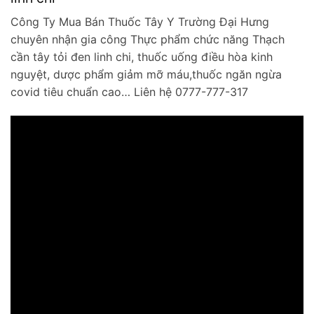
Công Ty Mua Bán Thuốc Tây Y Trường Đại Hưng
chuyên nhận gia công Thực phẩm chức năng Thạch
cần tây tỏi đen linh chi, thuốc uống điều hòa kinh
nguyệt, dược phẩm giảm mỡ máu,thuốc ngăn ngừa
covid tiêu chuẩn cao… Liên hệ 0777-777-317