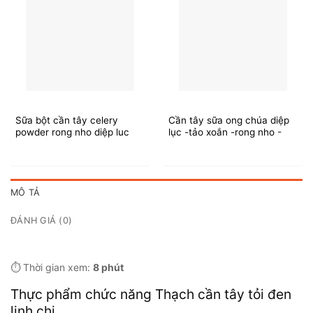
Sữa bột cần tây celery
Cần tây sữa ong chúa diệp
powder rong nho diệp luc
lục -tảo xoắn -rong nho -
tảo xoắn - 2026
2026
MÔ TẢ
ĐÁNH GIÁ (0)
⏱️ Thời gian xem:
8 phút
Thực phẩm chức năng Thạch cần tây tỏi đen
linh chi