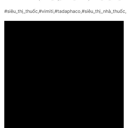
#siêu_thị_thuốc,#vimiti,#tadaphaco,#siêu_thị_nhà_thuốc,