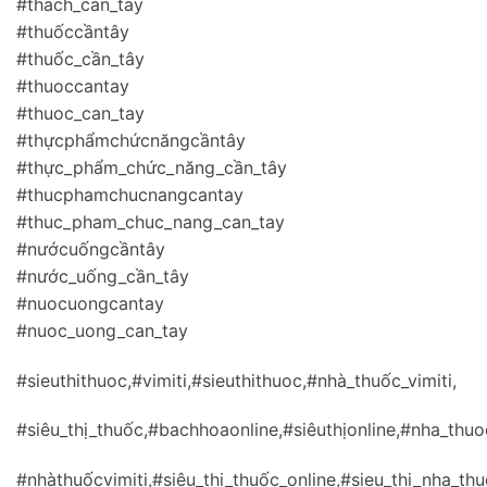
#thach_can_tay
#thuốccầntây
#thuốc_cần_tây
#thuoccantay
#thuoc_can_tay
#thựcphẩmchứcnăngcầntây
#thực_phẩm_chức_năng_cần_tây
#thucphamchucnangcantay
#thuc_pham_chuc_nang_can_tay
#nướcuốngcầntây
#nước_uống_cần_tây
#nuocuongcantay
#nuoc_uong_can_tay
#sieuthithuoc,#vimiti,#sieuthithuoc,#nhà_thuốc_vimiti,
#siêu_thị_thuốc,#bachhoaonline,#siêuthịonline,#nha_thuo
#nhàthuốcvimiti,#siêu_thị_thuốc_online,#sieu_thi_nha_th