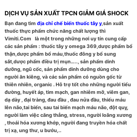
DỊCH VỤ SẢN XUẤT TPCN GIẢM GIÁ SHOCK
Bạn đang tìm
địa chỉ chế biến thuốc tây y
,sản xuất
thuốc thực phẩm chức năng chất lượng thì
Vimiti.Com là một trong những nơi uy tín cung cấp
các sản phẩm : thuốc tây y omega 369,dược phẩm bổ
thận,dược phẩm bổ máu,thuốc đông y bổ sung
sắt,dược phẩm điều trị mụn….., sản phẩm dinh
dưỡng, ngũ cốc, sản phẩm dinh dưỡng dùng cho
người ăn kiêng, và các sản phẩm có nguồn gốc từ
thiên nhiên, organic . Hỗ trợ tốt cho những người tiểu
đường, huyết áp, tim mạch, gan nhiễm mỡ, viêm gan,
dạ dày , đại tràng, đau đầu , đau nửa đầu, thiếu máu
lên não,tai biến, sau tai biến mạch máu não, đột quỵ,
người làm việc căng thẳng, stress, người loãng xương
, thoái hóa xương khớp, người đang truyền hóa chất
trị xạ, ung thư, u bướu,..