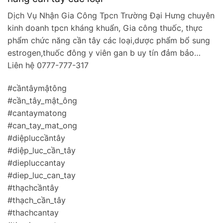
Dịch Vụ Nhận Gia Công Tpcn Trường Đại Hưng chuyên
kinh doanh tpcn kháng khuẩn, Gia công thuốc, thực
phẩm chức năng cần tây các loại,dược phẩm bổ sung
estrogen,thuốc đông y viên gan b uy tín đảm bảo…
Liên hệ 0777-777-317
#cầntâymậtông
#cần_tây_mật_ông
#cantaymatong
#can_tay_mat_ong
#diệpluccầntây
#diệp_luc_cần_tây
#diepluccantay
#diep_luc_can_tay
#thạchcầntây
#thạch_cần_tây
#thachcantay