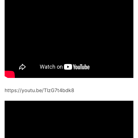
https://youtu.be/TIzG7t4bdk8