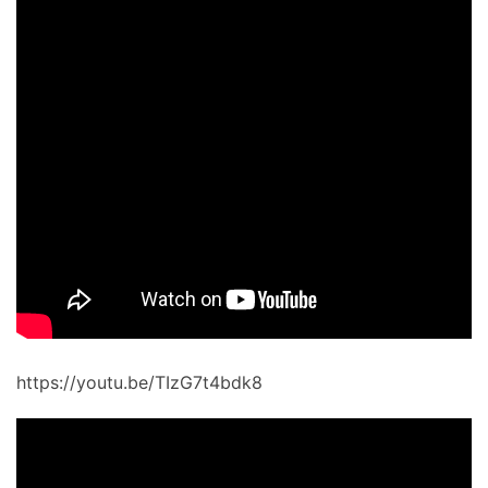
https://youtu.be/TIzG7t4bdk8