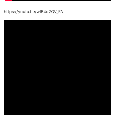
https://youtu.be/wIB4d2QV_FA