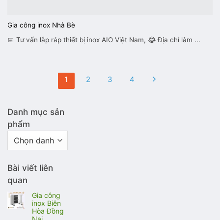
Gia công inox Nhà Bè
📅 Tư vấn lắp ráp thiết bị inox AIO Việt Nam, 😂 Địa chỉ làm ...
1
2
3
4
Danh mục sản
phẩm
Bài viết liên
quan
Gia công
inox Biên
Hòa Đồng
Nai