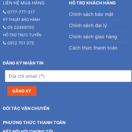
LIÊN HỆ MUA HÀNG
HỖ TRỢ KHÁCH HÀNG
0777-777-317
Chính sách bảo mật
KỸ THUẬT BẢO HÀNH
Chính sách đại lý
09 02468100
HỖ TRỢ TRỰC TUYẾN
Chính sách giao hàng
0912 751 075
Cách thức thanh toán
ĐĂNG KÝ NHẬN TIN
ĐỐI TÁC VẬN CHUYỂN
PHƯƠNG THỨC THANH TOÁN
KẾT NỐI VỚI CHÚNG TÔI