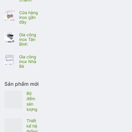
ở
8
Không
Gia
có
công
Cửa hàng
bình
inox
inox gần
luận
Bình
đây
ở
Thạnh
Không
Gia
có
công
Gia công
bình
inox
inox Tân
luận
Bì̀nh
Bình
ở
Chánh
Không
Cửa
có
hàng
Gia công
bình
inox
inox Nhà
luận
gần
Bè
ở
đây
Không
Gia
có
công
bình
inox
Sản phẩm mới
luận
Tân
ở
Bình
Bộ
Gia
đếm
công
sản
inox
lượng
Nhà
Bè
Thiết
kế hệ
thống