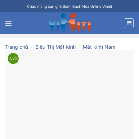
Bỏ
Chào mừng bạn ghé thăm Bách Hóa Online Vimiti
qua
nội
dung
Trang chủ
/
Siêu Thị Mắt kính
/
Mắt kính Nam
-63%