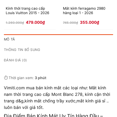
Kính thời trang cao cấp
Mắt kính ferragamo 2980
Louis Vuitton 2015 - 2026
hàng loại 1 - 2026
Giá
Giá
Giá
Giá
479.000
₫
355.000
₫
1.260.000
₫
745.000
₫
gốc
hiện
gốc
hiện
là:
tại
là:
tại
1.260.000₫.
là:
745.000₫.
là:
479.000₫.
355.000₫.
MÔ TẢ
THÔNG TIN BỔ SUNG
ĐÁNH GIÁ (0)
⏱️ Thời gian xem:
3 phút
Vimiti.com mua bán kính mắt các loại như: Mắt kính
nam thời trang cao cấp Mont Blanc 278, kính cận thời
trang d&g,kính mắt chống trầy xước,mắt kính giá sỉ ..
luôn bán với giá tốt.
Địa Điểm Bán Kính Mát Uy Tín Hàng Đầu –