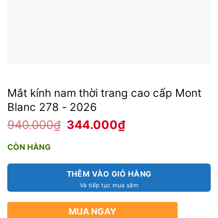
Mắt kính nam thời trang cao cấp Mont
Blanc 278 - 2026
940.000
₫
Giá
344.000
₫
Giá
gốc
hiện
là:
tại
940.000₫.
là:
CÒN HÀNG
344.000₫.
THÊM VÀO GIỎ HÀNG
MUA NGAY