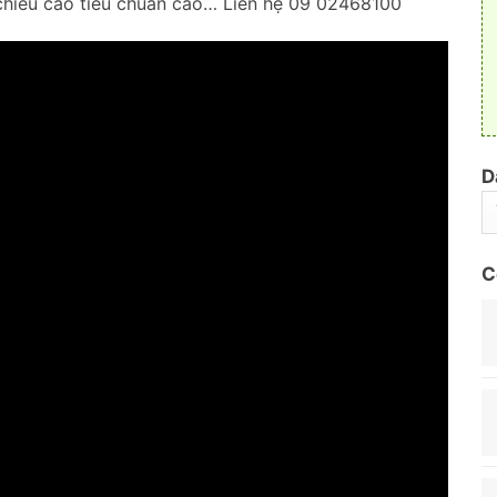
chiều cao tiêu chuẩn cao… Liên hệ 09 02468100
D
C