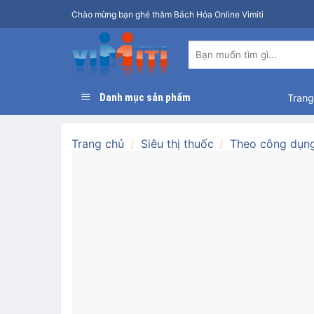
Bỏ
Chào mừng bạn ghé thăm Bách Hóa Online Vimiti
qua
nội
Tìm
dung
kiếm:
Danh mục sản phẩm
Trang
Trang chủ
/
Siêu thị thuốc
/
Theo công dụn