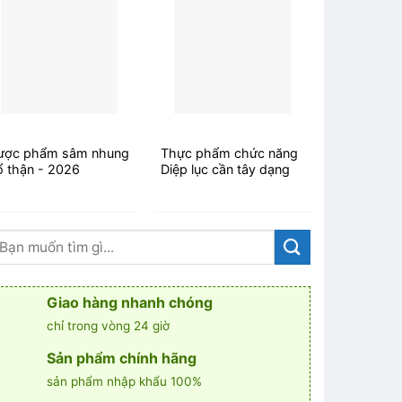
ược phẩm sâm nhung
Thực phẩm chức năng
Cần tây sữ
ổ thận - 2026
Diệp lục cần tây dạng
diệp lục -t
bột - 2026
rong nho -
Giao hàng nhanh chóng
chỉ trong vòng 24 giờ
Sản phẩm chính hãng
sản phẩm nhập khẩu 100%