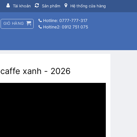
Tài khoản
Sản phẩm
Hệ thống cửa hàng
Hotline: 0777-777-317
GIỎ HÀNG
Holtine2: 0912 751 075
caffe xanh - 2026