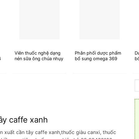
Viên thuốc nghệ dạng
Phân phối dược phẩm
D
6
nén sữa ông chúa nhụy
bổ sung omega 369
b
hoa nghệ tây saffron -
giá sỉ - 2026
2026
y caffe xanh
xuất cần tây caffe xanh,thuốc giàu canxi, thuốc