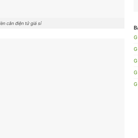
̀n cân điện tử giá sỉ
B
G
G
G
G
G