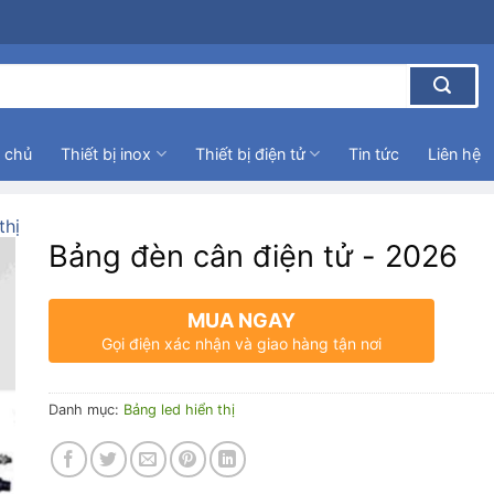
 chủ
Thiết bị inox
Thiết bị điện tử
Tin tức
Liên hệ
thị
Bảng đèn cân điện tử - 2026
MUA NGAY
Gọi điện xác nhận và giao hàng tận nơi
Danh mục:
Bảng led hiển thị