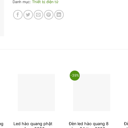
Danh mục:
Thiết bị điện tử
-39%
ng
Led hào quang phật
Đèn led hào quang 8
Đ