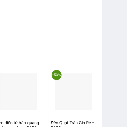
-50%
-30%
èn điện tử hào quang
Đèn Quạt Trần Giá Rẻ -
Phân phối 