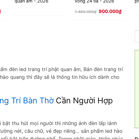
quan âm - 2026
vòng 24 tia - 2026
p
Giá
Giá
Giá
₫
900.000
₫
1.480.000
₫
hiện
gốc
hiện
tại
là:
tại
.
là:
1.480.000₫.
là:
850.000₫.
900.000
ẩm đèn led trang trí phật quan âm, Bán đèn trang trí
ào quang thì đây sẽ là thông tin hữu ích dành cho
ng Trí Bàn Thờ
Cần Người Hợp
 bật thu hút mọi người thì những ánh đèn lấp lánh
 đường nét, câu chữ, vẻ đẹp riêng… sản phẩm led hào
nổi bật trên đường phố. Trong phật giáo, thiên chúa