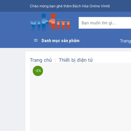
Bỏ
Chào mừng bạn ghé thăm Bách Hóa Online Vimiti
qua
nội
Tìm
dung
kiếm:
Danh mục sản phẩm
Trang
Trang chủ
/
Thiết bị điện tử
-6%