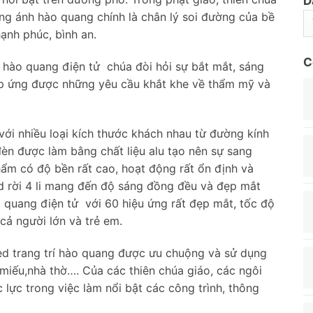
D
ng ánh hào quang chính là chân lý soi đường của bề
hạnh phúc, bình an.
C
d hào quang điện tử chúa đòi hỏi sự bắt mắt, sáng
đáp ứng được những yêu cầu khắt khe về thẩm mỹ và
i nhiều loại kích thước khách nhau từ đường kính
èn được làm bằng chất liệu alu tạo nên sự sang
hẩm có độ bền rất cao, hoạt động rất ổn định và
ed rời 4 li mang đến độ sáng đồng đều và đẹp mắt
 quang điện tử với 60 hiệu ứng rất đẹp mắt, tốc độ
cả người lớn và trẻ em.
led trang trí hào quang được ưu chuộng và sử dụng
,miếu,nhà thờ…. Của các thiên chúa giáo, các ngôi
 lực trong việc làm nổi bật các công trình, thông