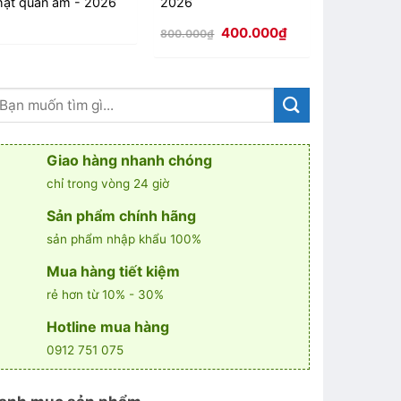
hật quan âm - 2026
2026
trang trí gi
2026
Giá
Giá
400.000
₫
2.200.000
₫
800.000
₫
gốc
hiện
Giá
1.550.000
là:
tại
gốc
800.000₫.
là:
là:
₫.
400.000₫.
2.200.000
Giao hàng nhanh chóng
chỉ trong vòng 24 giờ
Sản phẩm chính hãng
sản phẩm nhập khẩu 100%
Mua hàng tiết kiệm
rẻ hơn từ 10% - 30%
Hotline mua hàng
0912 751 075