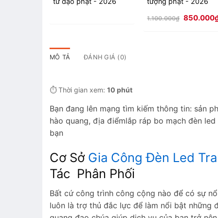
tử đạo phật - 2026
tượng phật - 2026
Giá
850.000
1.100.000
₫
gốc
là:
1.100.000₫
MÔ TẢ
ĐÁNH GIÁ (0)
⏱️ Thời gian xem:
10 phút
Bạn đang lên mạng tìm kiếm thông tin: sản ph
hào quang, địa điểmlắp ráp bo mạch đèn led h
bạn
Cơ Sở
Gia Công Đèn Led Tra
Tác Phân Phối
Bất cứ công trình công cộng nào để có sự nổi
luôn là trợ thủ đắc lực để làm nổi bật những
quang đạo chúa giúp dịch vụ của bạn trở nên 