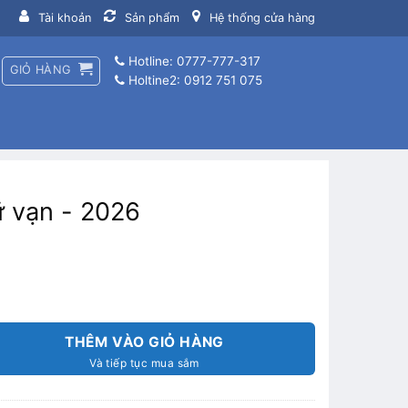
Tài khoản
Sản phẩm
Hệ thống cửa hàng
Hotline: 0777-777-317
GIỎ HÀNG
Holtine2: 0912 751 075
ữ vạn - 2026
THÊM VÀO GIỎ HÀNG