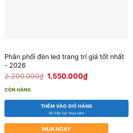
Phân phối đèn led trang trí giá tốt nhất
- 2026
2.200.000
₫
Giá
1.550.000
₫
Giá
gốc
hiện
là:
tại
2.200.000₫.
là:
CÒN HÀNG
1.550.000₫.
THÊM VÀO GIỎ HÀNG
MUA NGAY