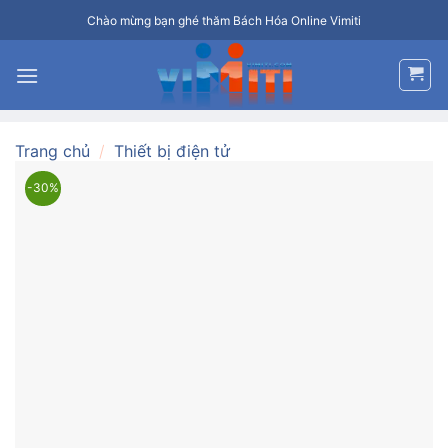
Bỏ
Chào mừng bạn ghé thăm Bách Hóa Online Vimiti
qua
nội
dung
Trang chủ
/
Thiết bị điện tử
-30%