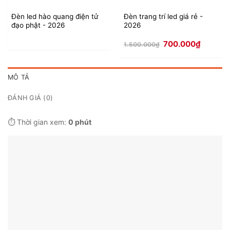
Đèn led hào quang điện tử
Đèn trang trí led giá rẻ -
đạo phật - 2026
2026
Giá
Giá
700.000
₫
1.500.000
₫
gốc
hiện
là:
tại
1.500.000₫.
là:
700.000
MÔ TẢ
ĐÁNH GIÁ (0)
⏱️ Thời gian xem:
0 phút