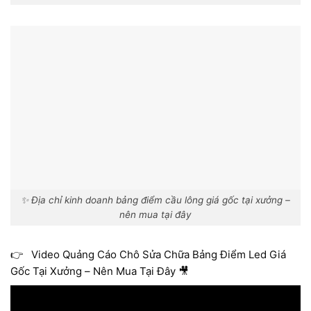
✨ Địa chỉ kinh doanh bảng điểm cầu lông giá gốc tại xưởng –
nên mua tại đây
👉 Video Quảng Cáo Chô Sửa Chữa Bảng Điểm Led Giá
Gốc Tại Xưởng – Nên Mua Tại Đây 🎥