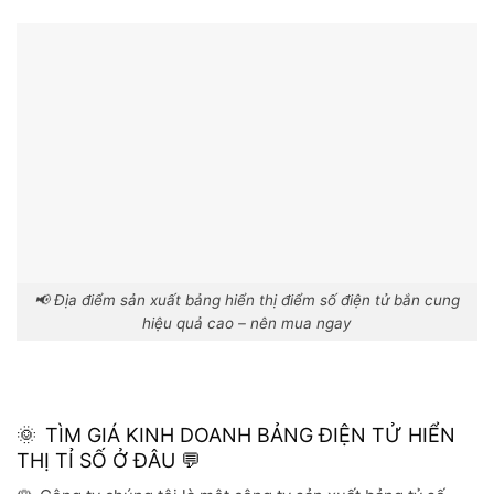
📢 Địa điểm sản xuất bảng hiển thị điểm số điện tử bắn cung
hiệu quả cao – nên mua ngay
🌞
TÌM GIÁ KINH DOANH BẢNG ĐIỆN TỬ HIỂN
THỊ TỈ SỐ Ở ĐÂU 💬