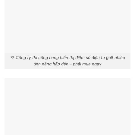
🌹 Công ty thi công bảng hiển thị điểm số điện tử golf nhiều
tính năng hấp dẫn – phải mua ngay