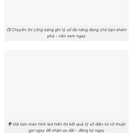
📺 Chuyên thi công bảng ghi tỷ số đa năng đang chờ bạn khám
phá – nên xem ngay
🌍 Giá bán màn hình led hiển thị kết quả tỷ số điện tử võ thuật
gọi ngay để nhận ưu đãi – đăng ký ngay