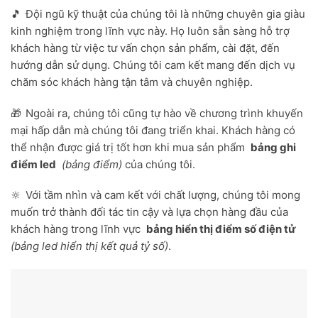
🎵
Đội ngũ kỹ thuật của chúng tôi là những chuyên gia giàu
kinh nghiệm trong lĩnh vực này. Họ luôn sẵn sàng hỗ trợ
khách hàng từ việc tư vấn chọn sản phẩm, cài đặt, đến
hướng dẫn sử dụng. Chúng tôi cam kết mang đến dịch vụ
chăm sóc khách hàng tận tâm và chuyên nghiệp.
🎁
Ngoài ra, chúng tôi cũng tự hào về chương trình khuyến
mại hấp dẫn mà chúng tôi đang triển khai. Khách hàng có
thể nhận được giá trị tốt hơn khi mua sản phẩm
bảng ghi
điểm led
(bảng điểm)
của chúng tôi.
🔆
Với tầm nhìn và cam kết với chất lượng, chúng tôi mong
muốn trở thành đối tác tin cậy và lựa chọn hàng đầu của
khách hàng trong lĩnh vực
bảng hiển thị điểm số điện tử
(bảng led hiển thị kết quả tỷ số)
.