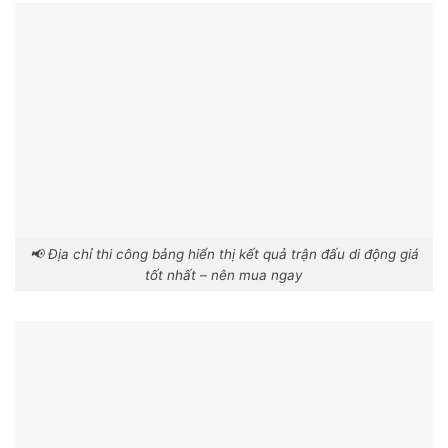
📢 Địa chỉ thi công bảng hiển thị kết quả trận đấu di động giá
tốt nhất – nên mua ngay