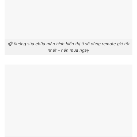
🎧 Xưởng sửa chữa màn hình hiển thị tỉ số dùng remote giá tốt
nhất – nên mua ngay