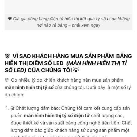
❤️ Giá gia công bảng điện tử hiển thị kết quả tỷ số bi da không
nơi nào rẻ bằng – phải xem ngay
🎊 VÌ SAO KHÁCH HÀNG MUA SẢN PHẨM BẢNG
HIỂN THỊ ĐIỂM SỐ LED
(MÀN HÌNH HIỂN THỊ TỈ
SỐ LED)
CỦA CHÚNG TÔI 💡
🎊
Có nhiều lý do khiến khách hàng nên mua sản phẩm
màn hình hiển thị tỷ số
của chúng tôi. Dưới đây là một số lý
do chính:
🎬 Chất lượng đảm bảo: Chúng tôi cam kết cung cấp sản
phẩm
màn hình hiển thị tỷ số điện tử
chất lượng cao,
được thiết kế và sản xuất bằng công nghệ tiên tiến. Chất
lượng đảm bảo giúp khách hàng sử dụng sản phẩm một