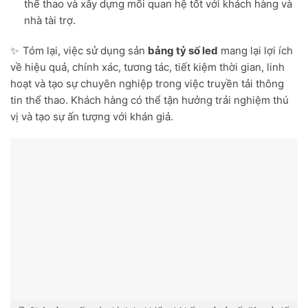
thể thao và xây dựng mối quan hệ tốt với khách hàng và
nhà tài trợ.
✨
Tóm lại, việc sử dụng sản
bảng tỷ số led
mang lại lợi ích
về hiệu quả, chính xác, tương tác, tiết kiệm thời gian, linh
hoạt và tạo sự chuyên nghiệp trong việc truyền tải thông
tin thể thao. Khách hàng có thể tận hưởng trải nghiệm thú
vị và tạo sự ấn tượng với khán giả.