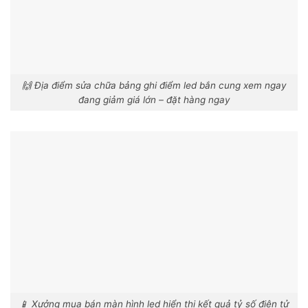
🙌 Địa điểm sửa chữa bảng ghi điểm led bắn cung xem ngay
đang giảm giá lớn – đặt hàng ngay
📱 Xưởng mua bán màn hình led hiển thị kết quả tỷ số điện tử