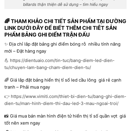
billards thận thiện dễ sử dụng – tìm hiểu ngay
🌈 THAM KHẢO CHI TIẾT SẢN PHẨM TẠI ĐƯỜNG
LINK DƯỚI ĐÂY ĐỂ BIẾT THÊM CHI TIÊT SẢN
PHẨM BẢNG GHI ĐIỂM TRẬN ĐẤU
✨ Địa chỉ lắp đặt bảng ghi điểm bóng rỗ nhiều tính năng
mới – Đặt hàng ngay
💪 https://dientuaio.com/tin-tuc/bang-diem-led-dien-
tu/chuyen-lam-bang-cham-diem-dien-tu/
🌈 Giá lắp đặt bảng hiển thị tỉ số led cầu lông giá rẻ cạnh
tranh – Phải mua ngay
👉 https://www.vimiti.com/thiet-bi-dien-tu/bang-ghi-diem-
dien-tu/man-hinh-diem-thi-dau-led-3-mau-ngoai-troi/
📸 Giá mua bán màn hình điện tử hiển thị tỉ số quần vợt giá
tốt nên xem ngay