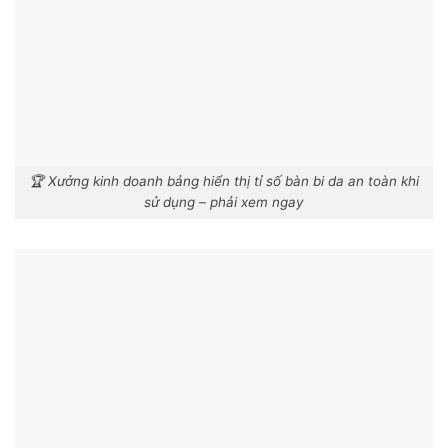
🏆 Xưởng kinh doanh bảng hiển thị tỉ số bàn bi da an toàn khi
sử dụng – phải xem ngay