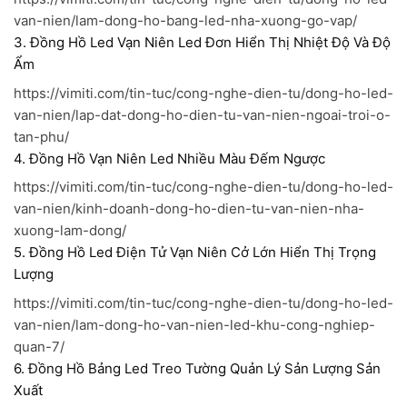
van-nien/lam-dong-ho-bang-led-nha-xuong-go-vap/
3. Đồng Hồ Led Vạn Niên Led Đơn Hiển Thị Nhiệt Độ Và Độ
Ẩm
https://vimiti.com/tin-tuc/cong-nghe-dien-tu/dong-ho-led-
van-nien/lap-dat-dong-ho-dien-tu-van-nien-ngoai-troi-o-
tan-phu/
4. Đồng Hồ Vạn Niên Led Nhiều Màu Đếm Ngược
https://vimiti.com/tin-tuc/cong-nghe-dien-tu/dong-ho-led-
van-nien/kinh-doanh-dong-ho-dien-tu-van-nien-nha-
xuong-lam-dong/
5. Đồng Hồ Led Điện Tử Vạn Niên Cở Lớn Hiển Thị Trọng
Lượng
https://vimiti.com/tin-tuc/cong-nghe-dien-tu/dong-ho-led-
van-nien/lam-dong-ho-van-nien-led-khu-cong-nghiep-
quan-7/
6. Đồng Hồ Bảng Led Treo Tường Quản Lý Sản Lượng Sản
Xuất