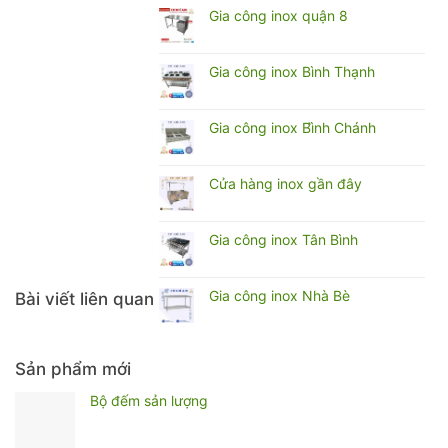
Gia
An
bình
Gia công inox quận 8
công
luận
inox
Không
ở
Củ
có
Gia
Chi
bình
Gia công inox Bình Thạnh
công
luận
inox
Không
ở
quận
có
Gia
6
bình
Gia công inox Bì̀nh Chánh
công
luận
inox
Không
ở
quận
có
Gia
8
bình
Cửa hàng inox gần đây
công
luận
inox
Không
ở
Bình
có
Gia
Thạnh
bình
Gia công inox Tân Bình
công
luận
inox
Không
ở
Bì̀nh
có
Cửa
Chánh
bình
Gia công inox Nhà Bè
Bài viết liên quan
hàng
luận
inox
Không
ở
gần
có
Gia
đây
bình
công
luận
Sản phẩm mới
inox
ở
Tân
Gia
Bộ đếm sản lượng
Bình
công
inox
Nhà