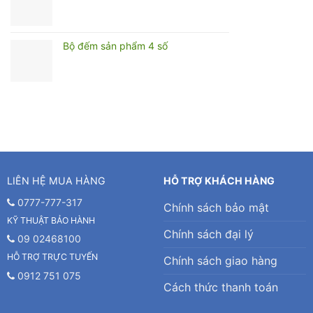
Bộ đếm sản phẩm 4 số
LIÊN HỆ MUA HÀNG
HỖ TRỢ KHÁCH HÀNG
0777-777-317
Chính sách bảo mật
KỸ THUẬT BẢO HÀNH
Chính sách đại lý
09 02468100
HỖ TRỢ TRỰC TUYẾN
Chính sách giao hàng
0912 751 075
Cách thức thanh toán