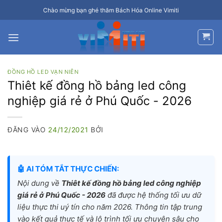
Bỏ
Chào mừng bạn ghé thăm Bách Hóa Online Vimiti
qua
nội
dung
ĐỒNG HỒ LED VẠN NIÊN
Thiêt kế đồng hồ bảng led công
nghiệp giá rẻ ở Phú Quốc - 2026
ĐĂNG VÀO
24/12/2021
BỞI
🤖 AI TÓM TẮT THỰC CHIẾN:
Nội dung về
Thiêt kế đồng hồ bảng led công nghiệp
giá rẻ ở Phú Quốc - 2026
đã được hệ thống tối ưu dữ
liệu thực thi uý tín cho năm 2026. Thông tin tập trung
vào kết quả thực tế và lộ trình tối ưu chuyên sâu cho