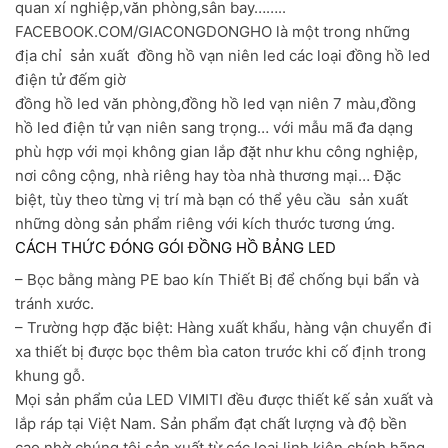
quan xí nghiệp,văn phòng,sân bay……..
FACEBOOK.COM/GIACONGDONGHO là một trong những
địa chỉ sản xuất đồng hồ vạn niên led các loại đồng hồ led
điện tử đếm giờ
đồng hồ led văn phòng,đồng hồ led vạn niên 7 màu,đồng
hồ led điện tử vạn niên sang trọng… với mẫu mã đa dạng
phù hợp với mọi không gian lắp đặt như khu công nghiệp,
nơi công cộng, nhà riêng hay tòa nhà thương mại… Đặc
biệt, tùy theo từng vị trí mà bạn có thể yêu cầu sản xuất
những dòng sản phẩm riêng với kích thước tương ứng.
CÁCH THỨC ĐÓNG GÓI ĐỒNG HỒ BẢNG LED
– Bọc bằng màng PE bao kín Thiết Bị để chống bụi bẩn và
tránh xước.
– Trường hợp đặc biệt: Hàng xuất khẩu, hàng vận chuyển đi
xa thiết bị được bọc thêm bìa caton trước khi cố định trong
khung gỗ.
Mọi sản phẩm của LED VIMITI đều được thiết kế sản xuất và
lắp ráp tại Việt Nam. Sản phẩm đạt chất lượng và độ bền
cao nhờ chúng tôi sản xuất từ các loại linh kiện chính hãng,