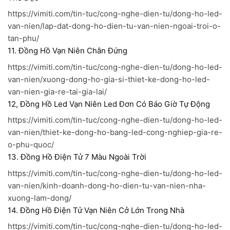
https://vimiti.com/tin-tuc/cong-nghe-dien-tu/dong-ho-led-
van-nien/lap-dat-dong-ho-dien-tu-van-nien-ngoai-troi-o-
tan-phu/
11. Đồng Hồ Vạn Niên Chân Đứng
https://vimiti.com/tin-tuc/cong-nghe-dien-tu/dong-ho-led-
van-nien/xuong-dong-ho-gia-si-thiet-ke-dong-ho-led-
van-nien-gia-re-tai-gia-lai/
12, Đồng Hồ Led Vạn Niên Led Đơn Có Báo Giờ Tự Động
https://vimiti.com/tin-tuc/cong-nghe-dien-tu/dong-ho-led-
van-nien/thiet-ke-dong-ho-bang-led-cong-nghiep-gia-re-
o-phu-quoc/
13. Đồng Hồ Điện Tử 7 Màu Ngoài Trời
https://vimiti.com/tin-tuc/cong-nghe-dien-tu/dong-ho-led-
van-nien/kinh-doanh-dong-ho-dien-tu-van-nien-nha-
xuong-lam-dong/
14. Đồng Hồ Điện Tử Vạn Niên Cở Lớn Trong Nhà
https://vimiti.com/tin-tuc/cong-nghe-dien-tu/dong-ho-led-