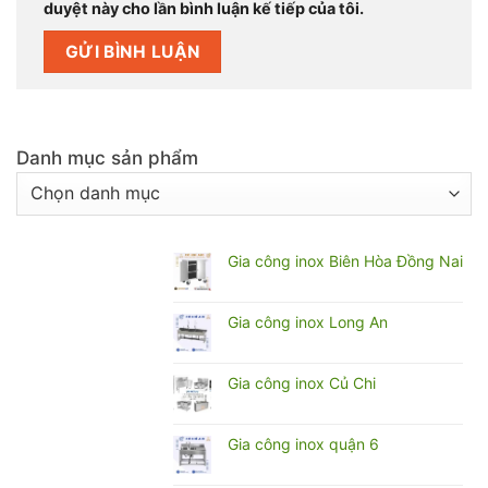
duyệt này cho lần bình luận kế tiếp của tôi.
Danh mục sản phẩm
Gia công inox Biên Hòa Đồng Nai
Không
có
bình
Gia công inox Long An
luận
Không
ở
có
Gia
bình
Gia công inox Củ Chi
công
luận
inox
Không
ở
Biên
có
Gia
Hòa
bình
Gia công inox quận 6
công
Đồng
luận
inox
Không
Nai
ở
Long
có