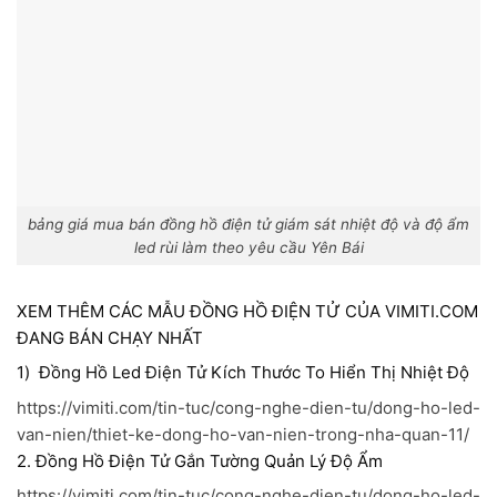
bảng giá mua bán đồng hồ điện tử giám sát nhiệt độ và độ ẩm
led rùi làm theo yêu cầu Yên Bái
XEM THÊM CÁC MẪU ĐỒNG HỒ ĐIỆN TỬ CỦA VIMITI.COM
ĐANG BÁN CHẠY NHẤT
1) Đồng Hồ Led Điện Tử Kích Thước To Hiển Thị Nhiệt Độ
https://vimiti.com/tin-tuc/cong-nghe-dien-tu/dong-ho-led-
van-nien/thiet-ke-dong-ho-van-nien-trong-nha-quan-11/
2. Đồng Hồ Điện Tử Gắn Tường Quản Lý Độ Ẩm
https://vimiti.com/tin-tuc/cong-nghe-dien-tu/dong-ho-led-