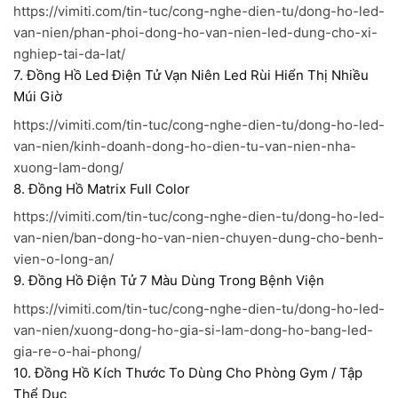
https://vimiti.com/tin-tuc/cong-nghe-dien-tu/dong-ho-led-
van-nien/phan-phoi-dong-ho-van-nien-led-dung-cho-xi-
nghiep-tai-da-lat/
7. Đồng Hồ Led Điện Tử Vạn Niên Led Rùi Hiển Thị Nhiều
Múi Giờ
https://vimiti.com/tin-tuc/cong-nghe-dien-tu/dong-ho-led-
van-nien/kinh-doanh-dong-ho-dien-tu-van-nien-nha-
xuong-lam-dong/
8. Đồng Hồ Matrix Full Color
https://vimiti.com/tin-tuc/cong-nghe-dien-tu/dong-ho-led-
van-nien/ban-dong-ho-van-nien-chuyen-dung-cho-benh-
vien-o-long-an/
9. Đồng Hồ Điện Tử 7 Màu Dùng Trong Bệnh Viện
https://vimiti.com/tin-tuc/cong-nghe-dien-tu/dong-ho-led-
van-nien/xuong-dong-ho-gia-si-lam-dong-ho-bang-led-
gia-re-o-hai-phong/
10. Đồng Hồ Kích Thước To Dùng Cho Phòng Gym / Tập
Thể Dục