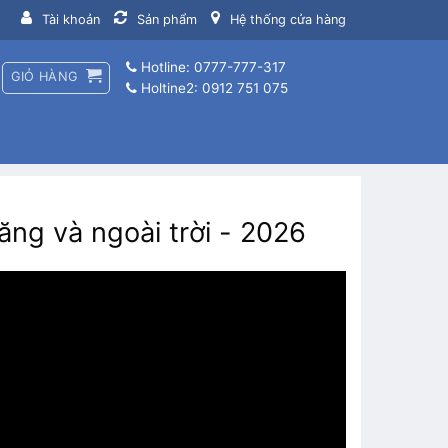
Tài khoản
Sản phẩm
Hệ thống cửa hàng
Hotline: 0777-777-317
GIỎ HÀNG
Holtine2: 0912 751 075
ăng và ngoài trời - 2026