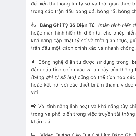
để hiển thị thông tin tỷ số và thời gian thực
trong các trận đấu bóng đá, bóng rổ, bóng chu
👍
Bảng Ghi Tỷ Số Điện Tử
(màn hình hiển th
hoặc màn hình hiển thị điện tử, cho phép hiển
khả năng cập nhật tỷ số và thời gian thực, g
trận đấu một cách chính xác và nhanh chóng.
🌟
Công nghệ điện tử được sử dụng trong
b
đảm bảo tính chính xác và tin cậy của thông tin
(bảng ghi tỷ số led)
cũng có thể tích hợp các 
hoặc kết nối với các thiết bị âm thanh, video
vời.
📢
Với tính năng linh hoạt và khả năng tùy ch
trọng và phổ biến trong việc truyền tải thông
khán giả.
💻 Video Quảng Cáo Địa Chỉ Làm Bảng Ghi T