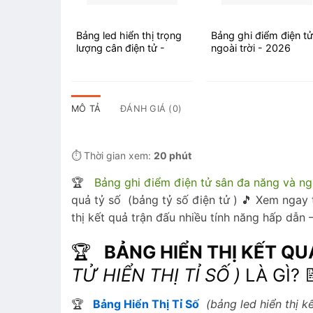
Bảng led hiển thị trọng
Bảng ghi điểm điện t
lượng cân điện tử -
ngoài trời - 2026
2026
MÔ TẢ
ĐÁNH GIÁ (0)
⏱️ Thời gian xem:
20 phút
🏆
Bảng ghi điểm điện tử sân đa năng và ngo
quả tỷ số (bảng tỷ số điện tử ) 🎵 Xem ngay 
thị kết quả trận đấu nhiều tính năng hấp dẫn
🏆
BẢNG HIỂN THỊ KẾT Q
TỬ HIỂN THỊ TỈ SỐ )
LÀ GÌ? 
🏆
Bảng Hiển Thị Tỉ Số
(bảng led hiển thị k