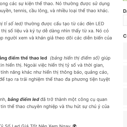
 trong các sự kiện thể thao. Nó thường được sử dụng
yền, tennis, cầu lông, và nhiều loại thể thao khác.
D
ị tỉ số led)
thường được cấu tạo từ các đèn LED
 thị số liệu và ký tự dễ dàng nhìn thấy từ xa. Nó có
C
iúp người xem và khán giả theo dõi các diễn biến của
ảng điểm thể thao led
(bảng hiển thị điểm số)
giúp
 hiển thị. Ngoài việc hiển thị tỷ số và thời gian,
tính năng khác như hiển thị thông báo, quảng cáo,
 để tạo ra trải nghiệm thể thao đa phương tiện tuyệt
ỉnh,
bảng điểm led
đã trở thành một công cụ quan
 tin thể thao chuyên nghiệp và thu hút sự chú ý của
ỷ Số Led Giá Tốt Nên Xem Ngay 🌍