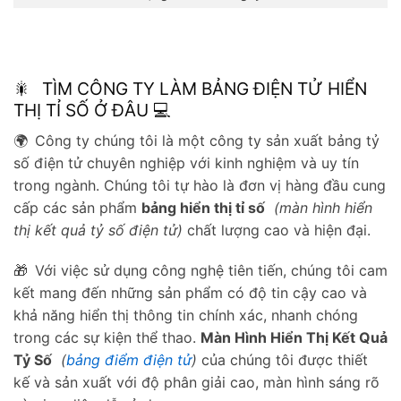
🎇
TÌM CÔNG TY LÀM BẢNG ĐIỆN TỬ HIỂN
THỊ TỈ SỐ Ở ĐÂU 💻
🌍
Công ty chúng tôi là một công ty sản xuất bảng tỷ
số điện tử chuyên nghiệp với kinh nghiệm và uy tín
trong ngành. Chúng tôi tự hào là đơn vị hàng đầu cung
cấp các sản phẩm
bảng hiển thị tỉ số
(màn hình hiển
thị kết quả tỷ số điện tử)
chất lượng cao và hiện đại.
🎁
Với việc sử dụng công nghệ tiên tiến, chúng tôi cam
kết mang đến những sản phẩm có độ tin cậy cao và
khả năng hiển thị thông tin chính xác, nhanh chóng
trong các sự kiện thể thao.
Màn Hình Hiển Thị Kết Quả
Tỷ Số
(
bảng điểm điện tử
)
của chúng tôi được thiết
kế và sản xuất với độ phân giải cao, màn hình sáng rõ