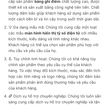
cấp sản phẩm
bảng ghi điểm
chất lượng cao, được
thiết kế và sản xuất bằng công nghệ tiên tiến. Chất
lượng đảm bảo giúp khách hàng sử dụng sản phẩm
một cách bền bỉ và tin cậy trong suốt thời gian dài.
💡 Đa dạng mẫu mã: Chúng tôi cung cấp một loạt
các mẫu
màn hình hiển thị tỷ số điện tử
với nhiều
kích thước, kiểu dáng và tính năng khác nhau.
Khách hàng có thể lựa chọn sản phẩm phù hợp với
nhu cầu và yêu cầu của họ.
💪 Tùy chỉnh linh hoạt: Chúng tôi có khả năng tùy
chỉnh sản phẩm theo yêu cầu cụ thể của khách
hàng. Từ việc thay đổi kích thước, màu sắc đến tích
hợp các tính năng và logo riêng, chúng tôi đảm bảo
sản phẩm phản ánh đúng thương hiệu và yêu cầu
của khách hàng.
🌈 Dịch vụ hỗ trợ chuyên nghiệp: Chúng tôi luôn sẵn
sàng cung cấp dịch vụ hỗ trợ chuyên nghiệp và tận