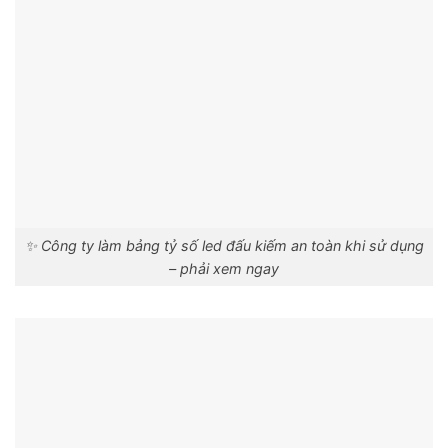
✨ Công ty làm bảng tỷ số led đấu kiếm an toàn khi sử dụng
– phải xem ngay