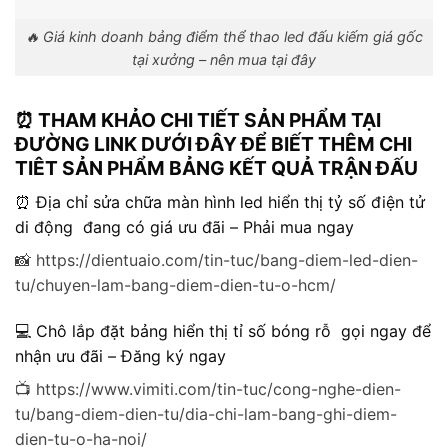
🔥 Giá kinh doanh bảng điểm thể thao led đấu kiếm giá gốc
tại xưởng – nên mua tại đây
⏰ THAM KHẢO CHI TIẾT SẢN PHẨM TẠI
ĐƯỜNG LINK DƯỚI ĐÂY ĐỂ BIẾT THÊM CHI
TIÊT SẢN PHẨM BẢNG KẾT QUẢ TRẬN ĐẤU
⏰ Địa chỉ sửa chữa màn hình led hiển thị tỷ số điện tử
di động đang có giá ưu đãi – Phải mua ngay
📸 https://dientuaio.com/tin-tuc/bang-diem-led-dien-
tu/chuyen-lam-bang-diem-dien-tu-o-hcm/
💻 Chô lắp đặt bảng hiển thị tỉ số bóng rỗ gọi ngay để
nhận ưu đãi – Đăng ký ngay
📺 https://www.vimiti.com/tin-tuc/cong-nghe-dien-
tu/bang-diem-dien-tu/dia-chi-lam-bang-ghi-diem-
dien-tu-o-ha-noi/