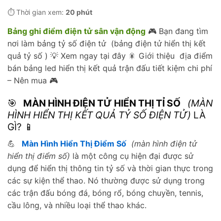
⏱️ Thời gian xem:
20 phút
Bảng ghi điểm điện tử sân vận động
🎮 Bạn đang tìm
nơi làm bảng tỷ số điện tử (bảng điện tử hiển thị kết
quả tỷ số ) 💡 Xem ngay tại đây 🎇 Giới thiệu địa điểm
bán bảng led hiển thị kết quả trận đấu tiết kiệm chi phí
– Nên mua 🎮
🎯
MÀN HÌNH ĐIỆN TỬ HIỂN THỊ TỈ SỐ
(MÀN
HÌNH HIỂN THỊ KẾT QUẢ TỶ SỐ ĐIỆN TỬ)
LÀ
GÌ? 📱
💪
Màn Hình Hiển Thị Điểm Số
(màn hình điện tử
hiển thị điểm số)
là một công cụ hiện đại được sử
dụng để hiển thị thông tin tỷ số và thời gian thực trong
các sự kiện thể thao. Nó thường được sử dụng trong
các trận đấu bóng đá, bóng rổ, bóng chuyền, tennis,
cầu lông, và nhiều loại thể thao khác.