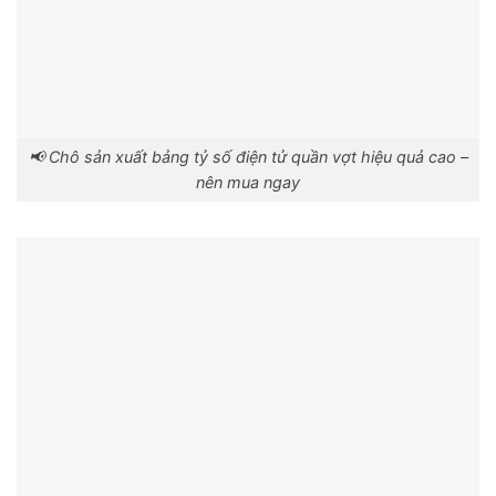
📢 Chô sản xuất bảng tỷ số điện tử quần vợt hiệu quả cao –
nên mua ngay