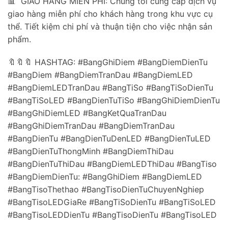
📊 GIAO HÀNG MIỄN PHÍ: Chúng tôi cung cấp dịch vụ
giao hàng miễn phí cho khách hàng trong khu vực cụ
thể. Tiết kiệm chi phí và thuận tiện cho việc nhận sản
phẩm.
🔖🔖🔖 HASHTAG: #BangGhiDiem #BangDiemDienTu
#BangDiem #BangDiemTranDau #BangDiemLED
#BangDiemLEDTranDau #BangTiSo #BangTiSoDienTu
#BangTiSoLED #BangDienTuTiSo #BangGhiDiemDienTu
#BangGhiDiemLED #BangKetQuaTranDau
#BangGhiDiemTranDau #BangDiemTranDau
#BangDienTu #BangDienTuDenLED #BangDienTuLED
#BangDienTuThongMinh #BangDiemThiDau
#BangDienTuThiDau #BangDiemLEDThiDau #BangTiso
#BangDiemDienTu: #BangGhiDiem #BangDiemLED
#BangTisoThethao #BangTisoDienTuChuyenNghiep
#BangTisoLEDGiaRe #BangTiSoDienTu #BangTiSoLED
#BangTisoLEDDienTu #BangTisoDienTu #BangTisoLED