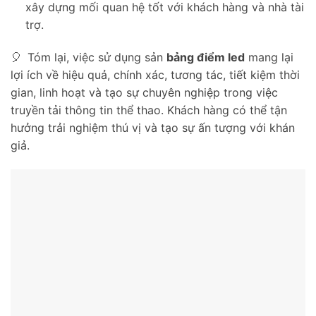
xây dựng mối quan hệ tốt với khách hàng và nhà tài
trợ.
🎈
Tóm lại, việc sử dụng sản
bảng điểm led
mang lại
lợi ích về hiệu quả, chính xác, tương tác, tiết kiệm thời
gian, linh hoạt và tạo sự chuyên nghiệp trong việc
truyền tải thông tin thể thao. Khách hàng có thể tận
hưởng trải nghiệm thú vị và tạo sự ấn tượng với khán
giả.