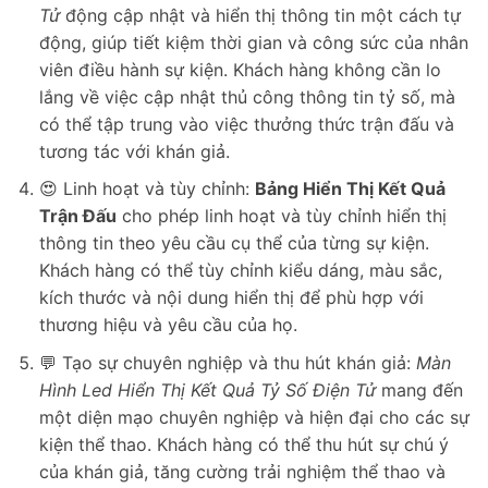
Tử
động cập nhật và hiển thị thông tin một cách tự
động, giúp tiết kiệm thời gian và công sức của nhân
viên điều hành sự kiện. Khách hàng không cần lo
lắng về việc cập nhật thủ công thông tin tỷ số, mà
có thể tập trung vào việc thưởng thức trận đấu và
tương tác với khán giả.
😍 Linh hoạt và tùy chỉnh:
Bảng Hiển Thị Kết Quả
Trận Đấu
cho phép linh hoạt và tùy chỉnh hiển thị
thông tin theo yêu cầu cụ thể của từng sự kiện.
Khách hàng có thể tùy chỉnh kiểu dáng, màu sắc,
kích thước và nội dung hiển thị để phù hợp với
thương hiệu và yêu cầu của họ.
💬 Tạo sự chuyên nghiệp và thu hút khán giả:
Màn
Hình Led Hiển Thị Kết Quả Tỷ Số Điện Tử
mang đến
một diện mạo chuyên nghiệp và hiện đại cho các sự
kiện thể thao. Khách hàng có thể thu hút sự chú ý
của khán giả, tăng cường trải nghiệm thể thao và