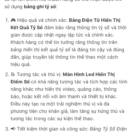
sử dụng
bảng ghi tỷ số
:
🎮 Hiệu quả và chính xác:
Bảng Điện Tử Hiển Thị
Kết Quả Tỷ Số
đảm bảo rằng thông tin tỷ số và thời
gian được cập nhật ngay lập tức và chính xác.
Khách hàng có thể tin tưởng rằng thông tin trên
bảng hiển thị kết quả tỷ số
là đáng tin cậy và đúng
đắn, giúp truyền tải thông tin thể thao một cách
hiệu quả.
📝 Tương tác và thú vị:
Màn Hình Led Hiển Thị
Điểm Số
có khả năng tương tác và tích hợp các tính
năng khác như hiển thị video, quảng cáo, thông
báo, hoặc kết nối với âm thanh và thiết bị khác.
Điều này tạo ra một trải nghiệm thú vị và đa
phương tiện cho khán giả, làm tăng sự hứng thú và
tương tác trong các sự kiện thể thao.
📢 Tiết kiệm thời gian và công sức:
Bảng Tỷ Số Điện