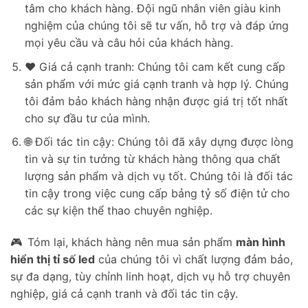
tâm cho khách hàng. Đội ngũ nhân viên giàu kinh
nghiệm của chúng tôi sẽ tư vấn, hỗ trợ và đáp ứng
mọi yêu cầu và câu hỏi của khách hàng.
❤️ Giá cả cạnh tranh: Chúng tôi cam kết cung cấp
sản phẩm với mức giá cạnh tranh và hợp lý. Chúng
tôi đảm bảo khách hàng nhận được giá trị tốt nhất
cho sự đầu tư của mình.
🌐 Đối tác tin cậy: Chúng tôi đã xây dựng được lòng
tin và sự tin tưởng từ khách hàng thông qua chất
lượng sản phẩm và dịch vụ tốt. Chúng tôi là đối tác
tin cậy trong việc cung cấp bảng tỷ số điện tử cho
các sự kiện thể thao chuyên nghiệp.
🎮
Tóm lại, khách hàng nên mua sản phẩm
màn hình
hiển thị tỉ số led
của chúng tôi vì chất lượng đảm bảo,
sự đa dạng, tùy chỉnh linh hoạt, dịch vụ hỗ trợ chuyên
nghiệp, giá cả cạnh tranh và đối tác tin cậy.